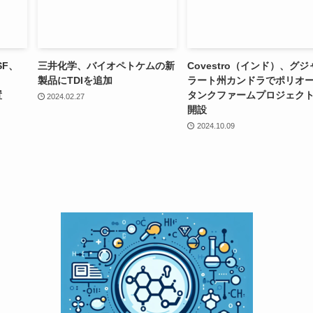
ASF、
三井化学、バイオペトケムの新
Covestro（インド）、グジ
製品にTDIを追加
ラート州カンドラでポリオ
置
タンクファームプロジェク
2024.02.27
開設
2024.10.09