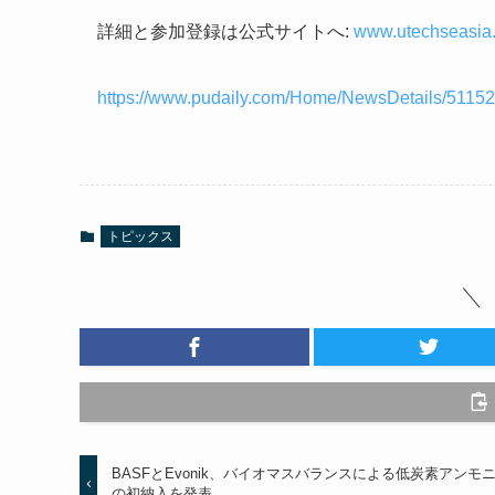
詳細と参加登録は公式サイトへ:
www.utechseasia
https://www.pudaily.com/Home/NewsDetails/51152
トピックス
BASFとEvonik、バイオマスバランスによる低炭素アンモ
の初納入を発表