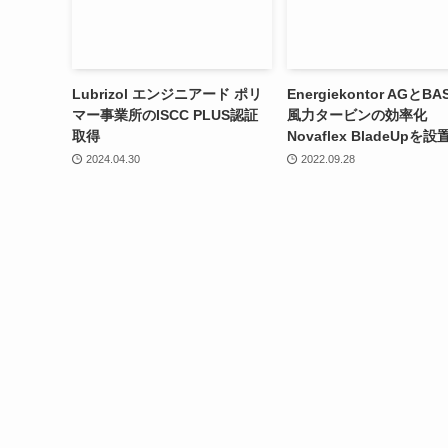
Lubrizol エンジニアード ポリ
Energiekontor AGとB
マー事業所のISCC PLUS認証
風力タービンの効率化
取得
Novaflex BladeUpを設
2024.04.30
2022.09.28