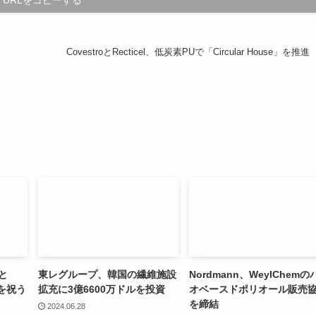
URLをコピーする
CovestroとRecticel、低炭素PUで「Circular House」を推進
と
東レグループ、韓国の繊維施設
Nordmann、WeylChemの
を祝う
拡充に3億6600万ドルを投資
オベースドポリオール販売
を締結
2024.06.28