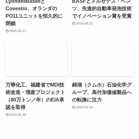
LyondellBasellと
BASFとメルセデス・ベン
Covestro、オランダの
ツ、先進的自動車発泡技術
PO11ユニットを恒久的に
でイノベーション賞を受賞
閉鎖
2024.08.22
2025.06.17
万華化工、福建省でMDI技
錦湖（クムホ）石油化学グ
術改造・増産プロジェクト
ループ、高付加価値製品へ
（80万トン／年）のEIA承
の転換に注力
認を取得
2026.03.19
2024.04.30