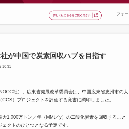
フォー
CNOOC社が中国で炭素回収ハブを目指す
.10.31
公司（CNOOC社）、広東省発展改革委員会は、中国広東省恵州市の大
（CCS）プロジェクトを評価する覚書に調印しました。
1,000万トン／年（MMt／y）の二酸化炭素を回収すること
ジェクトのひとつとなる予定です。