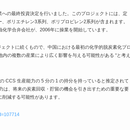
化学企業への最終投資決定を行いました。このプロジェクトには、定
カー、ポリエチレン3系列、ポリプロピレン2系列が含まれます。
石油化学合弁会社が、2006年に操業を開始しています。
州プロジェクトに続くもので、中国における最初の化学的脱炭素化プ
業団地内の複数の産業により広く影響を与える可能性がある “と考
世界の CCS 生産能力の 5 分の 1 の持分を持っていると推定されて
との協力は、将来の炭素回収・貯留の機会を引き出すための重要な要
に削減する可能性があります。
id=107714