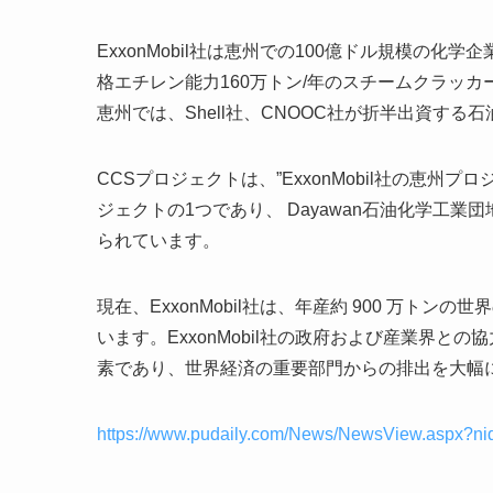
ExxonMobil社は恵州での100億ドル規模の
格エチレン能力160万トン/年のスチームクラッ
恵州では、Shell社、CNOOC社が折半出資する
CCSプロジェクトは、”ExxonMobil社の恵
ジェクトの1つであり、 Dayawan石油化学工
られています。
現在、ExxonMobil社は、年産約 900 万トンの
います。ExxonMobil社の政府および産業界
素であり、世界経済の重要部門からの排出を大幅
https://www.pudaily.com/News/NewsView.aspx?n