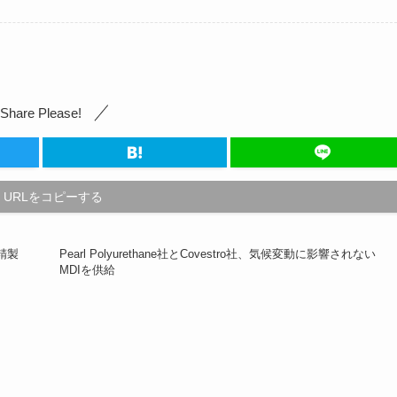
Share Please!
URLをコピーする
素精製
Pearl Polyurethane社とCovestro社、気候変動に影響されない
MDIを供給