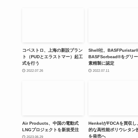
コベストロ、上海の新設プラン
Shell社、BASFPuristar
ト（PUDとエラストマー）起工
BASFSorbead®をグリ
式を行う
素精製に認定
2022.07.26
2022.07.11
Air Products、中国の電動式
HenkelがFDCAを買収
LNGプロジェクトを新規受注
的な高性能ポリウレタン
を発売へ
2023.06.29