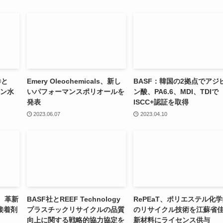
®と
Emery Oleochemicals、新し
BASF：韓国の2拠点でアジ
ーン水
いパフォーマンスポリオールを
ン酸、PA6.6、MDI、TDIで
発表
ISCC+認証を取得
2023.06.07
2023.04.10
し、革新
BASF社とREEF Technology
RePEaT、ポリエステル化
接着剤
プラスチックリサイクルの品質
のリサイクル技術を江蘇省
向上に関する戦略的協力協定を
新材料にライセンス供与