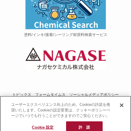
塗料/インキ/接着/シーリング材原料検索サービス
トピックス
フォームタイムス
ソーシャルメディアポリシー
プライバシーポリシー
当サイトご利用にあたって
お問い合わせ
ユーザーエクスペリエンス向上のため、Cookieの許諾を推
奨いたします。Cookieの設定変更は、クッキーポリシーペ
運営者情報
NAGASEグループサイト
ージでいつでも行うことができますのでご安心ください。
長瀬産業コーポレートサイト
Cookie 設定
許 諾
© 2020 PU Portal.