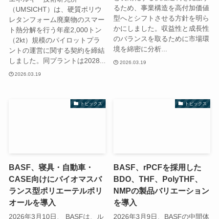
るため、事業構造を高付加価値
（UMSICHT）は、硬質ポリウ
型へとシフトさせる方針を明ら
レタンフォーム廃棄物のスマー
かにしました。収益性と成長性
ト熱分解を行う年産2,000トン
のバランスを取るために市場環
（2kt）規模のパイロットプラ
境を綿密に分析...
ントの運営に関する契約を締結
しました。同プラントは2028...
2026.03.19
2026.03.19
トピックス
トピックス
BASF、寝具・自動車・
BASF、rPCFを採用した
CASE向けにバイオマスバ
BDO、THF、PolyTHF、
ランス型ポリエーテルポリ
NMPの製品バリエーション
オールを導入
を導入
2026年3月10日、 BASFは、ル
2026年3月9日、BASFの中間体