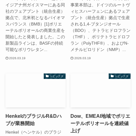
イジアナ州ガイスマーにある同
事業本部は、ドイツのルートヴ
社のフェアブント（統合生産）
ィヒスハーフェンにあるフェア
拠点で、北米初となるバイオマ
ブント（統合生産）拠点で生産
スバランス（BMB）[1]ポリエ
される1,4-ブタンジオール
ーテルポリオールの商業生産を
（BDO）、テトラヒドロフラン
開始したと発表しました。この
（THF）、ポリテトラヒドロフ
新製品ラインは、BASFの持続
ラン（PolyTHF®）、およびN-
可能なポリウレタン...
メチルピロリドン（NMP）...
2026.03.19
2026.03.19
トピックス
トピックス
HenkelのブラジルR&Dハ
Dow、EMEAI地域でポリエ
ブが業務開始
ーテルポリオールを連続値
上げ
Henkel（ヘンケル）のブラジ