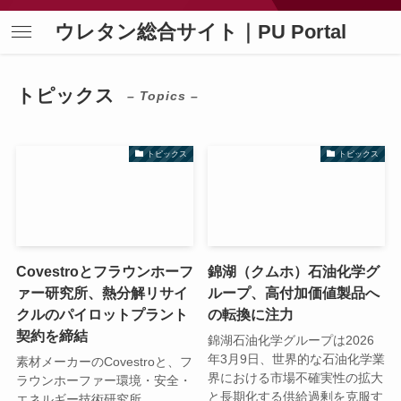
ウレタン総合サイト｜PU Portal
トピックス
– Topics –
トピックス
トピックス
Covestroとフラウンホーフ
錦湖（クムホ）石油化学グ
ァー研究所、熱分解リサイ
ループ、高付加価値製品へ
クルのパイロットプラント
の転換に注力
契約を締結
錦湖石油化学グループは2026
年3月9日、世界的な石油化学業
素材メーカーのCovestroと、フ
界における市場不確実性の拡大
ラウンホーファー環境・安全・
と長期化する供給過剰を克服す
エネルギー技術研究所