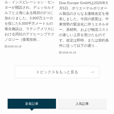
ル・インスピレーション・セン
Dow Europe GmbHは2026年3
ターが開設され、デュッセルド
月5日、ポリエーテルポリオー
ルフと上海にある既存の2つに
ル製品のさらなる価格改定を発
加わりました。3,800万ユーロ
表しました。今回の措置は、中
を投じた5,000平方メートルの
東情勢の緊迫化に伴うエネルギ
複合施設は、ラテンアメリカに
ー、原材料、および物流コスト
おける同社のアドヒーシブテク
の著しい上昇を受けたもので
ノロジー（接着技術...
す。改定は即時、または契約条
件に従って以下の通り...
2026.03.19
2026.03.19
トピックスをもっと見る
新着記事
人気記事