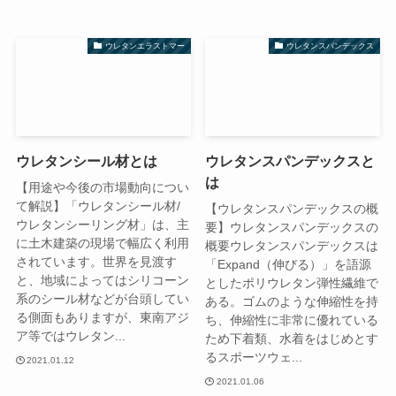
ウレタンエラストマー
ウレタンスパンデックス
ウレタンシール材とは
ウレタンスパンデックスと
は
【用途や今後の市場動向につい
て解説】「ウレタンシール材/
【ウレタンスパンデックスの概
ウレタンシーリング材」は、主
要】ウレタンスパンデックスの
に土木建築の現場で幅広く利用
概要ウレタンスパンデックスは
されています。世界を見渡す
「Expand（伸びる）」を語源
と、地域によってはシリコーン
としたポリウレタン弾性繊維で
系のシール材などが台頭してい
ある。ゴムのような伸縮性を持
る側面もありますが、東南アジ
ち、伸縮性に非常に優れている
ア等ではウレタン...
ため下着類、水着をはじめとす
るスポーツウェ...
2021.01.12
2021.01.06