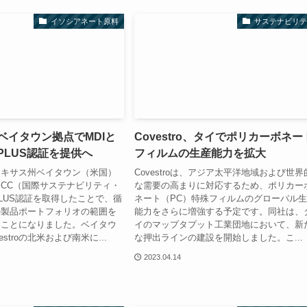
イソシアネート原料
サステナビリテ
o、ベイタウン拠点でMDIと
Covestro、タイでポリカーボネー
C PLUS認証を提供へ
フィルムの生産能力を拡大
は、テキサス州ベイタウン（米国）
Covestroは、アジア太平洋地域および世界
SCC（国際サステナビリティ・
な需要の高まりに対応するため、ポリカー
LUS認証を取得したことで、循
ネート（PC）特殊フィルムのグローバル
の製品ポートフォリオの範囲を
能力をさらに増強する予定です。同社は、
ることになりました。ベイタウ
イのマップタプット工業団地において、新
stroの北米および南米に...
な押出ラインの建設を開始しました。こ...
2023.04.14