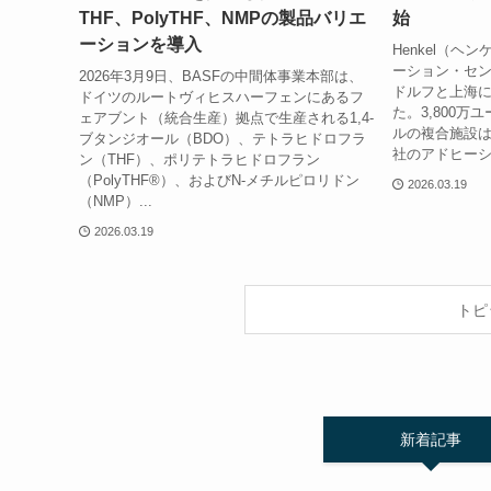
THF、PolyTHF、NMPの製品バリエ
始
ーションを導入
Henkel（
ーション・セ
2026年3月9日、BASFの中間体事業本部は、
ドルフと上海に
ドイツのルートヴィヒスハーフェンにあるフ
た。3,800万
ェアブント（統合生産）拠点で生産される1,4-
ルの複合施設
ブタンジオール（BDO）、テトラヒドロフラ
社のアドヒーシ
ン（THF）、ポリテトラヒドロフラン
（PolyTHF®）、およびN-メチルピロリドン
2026.03.19
（NMP）...
2026.03.19
トピ
新着記事