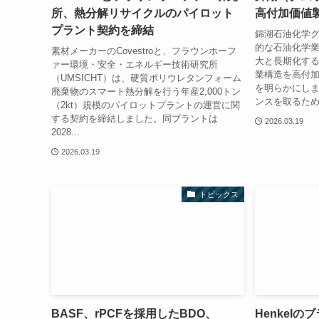
所、熱分解リサイクルのパイロット
高付加価値
プラント契約を締結
錦湖石油化学グ
的な石油化学
素材メーカーのCovestroと、フラウンホーフ
大と長期化す
ァー環境・安全・エネルギー技術研究所
業構造を高付
（UMSICHT）は、硬質ポリウレタンフォーム
を明らかにし
廃棄物のスマート熱分解を行う年産2,000トン
ンスを取るため
（2kt）規模のパイロットプラントの運営に関
する契約を締結しました。同プラントは
2026.03.19
2028...
2026.03.19
トピックス
BASF、rPCFを採用したBDO、
Henkel