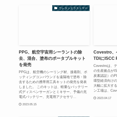
ウレタンエラストマー
PPG、航空宇宙用シーラントの除
Covestr
去、混合、塗布のポータブルキット
TDIにISC
を発売
Covestro
の生産拠点がI
PPGは、航空機のシーリング材、接着剤、ポ
炭素認証）のP
ッティングコンパウンドを遠隔地で塗布・除
環型経済向け
去するための携帯用工具キットの発売を発表
大幅に拡大す
しました。 このキットは、軽量なバッテリー
ン工場は、Cove
式ディスペンサーガンとミキサー、予備の充
電式バッテリー、充電用アクセサリ...
2023.04.17
2023.05.15