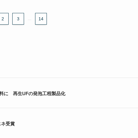
2
3
...
14
料に 再生UFの発泡工程製品化
エネ受賞