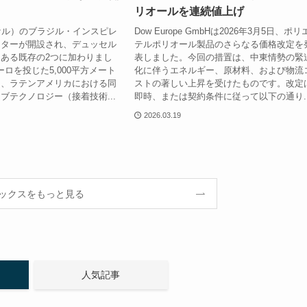
リオールを連続値上げ
ヘンケル）のブラジル・インスピレ
Dow Europe GmbHは2026年3月5日、ポ
ンターが開設され、デュッセル
テルポリオール製品のさらなる価格改定を
ある既存の2つに加わりまし
表しました。今回の措置は、中東情勢の緊
ユーロを投じた5,000平方メート
化に伴うエネルギー、原材料、および物流
は、ラテンアメリカにおける同
ストの著しい上昇を受けたものです。改定
ブテクノロジー（接着技術...
即時、または契約条件に従って以下の通り..
2026.03.19
ックスをもっと見る
人気記事