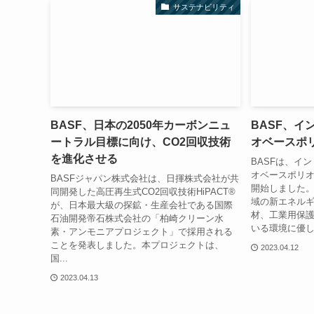
サステナビリティ
BASF、日本の2050年カーボンニュ
BASF、イ
ートラル目標に向け、CO2回収技術
オベースポ
を進化させる
BASFは、イ
オベースポリオー
BASFジャパン株式会社は、日揮株式会社が共
開始しました
同開発した高圧再生式CO2回収技術HiPACT®
域の新エネルギ
が、日本最大級の探鉱・生産会社である国際
材、工業用保
石油開発帝石株式会社の「柏崎クリーン水
いる環境に優し
素・アンモニアプロジェクト」で採用される
ことを発表しました。本プロジェクトは、
2023.04.12
国...
2023.04.13