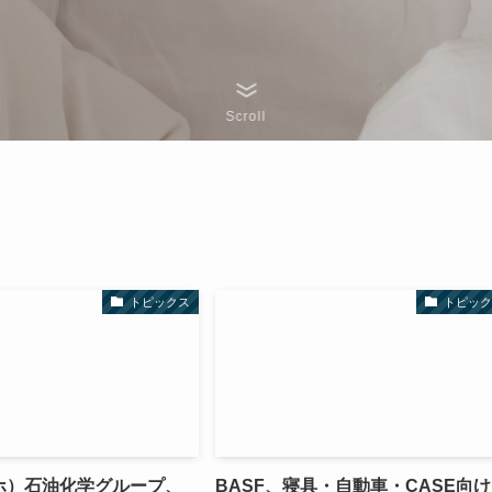
Scroll
トピックス
トピック
ホ）石油化学グループ、
BASF、寝具・自動車・CASE向