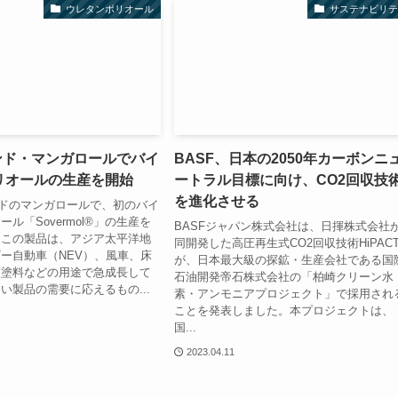
ウレタンポリオール
サステナビリテ
ンド・マンガロールでバイ
BASF、日本の2050年カーボンニ
リオールの生産を開始
ートラル目標に向け、CO2回収技
を進化させる
ンドのマンガロールで、初のバイ
ル「Sovermol®」の生産を
BASFジャパン株式会社は、日揮株式会社
。この製品は、アジア太平洋地
同開発した高圧再生式CO2回収技術HiPAC
ー自動車（NEV）、風車、床
が、日本最大級の探鉱・生産会社である国
護塗料などの用途で急成長して
石油開発帝石株式会社の「柏崎クリーン水
い製品の需要に応えるもの...
素・アンモニアプロジェクト」で採用され
ことを発表しました。本プロジェクトは、
国...
2023.04.11