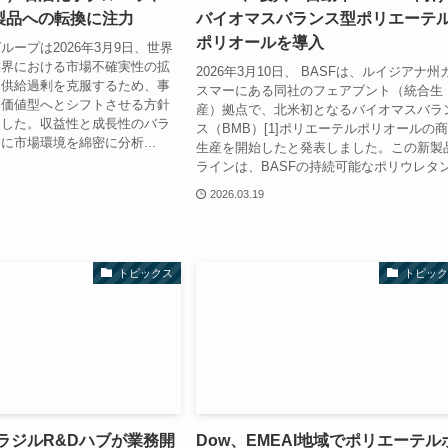
製品への転換に注力
バイオマスバランス型ポリエーテ
ポリオールを導入
ループは2026年3月9日、世界
業界における市場不確実性の拡
2026年3月10日、 BASFは、ルイジアナ州
る供給過剰を克服するため、事
スマーにある同社のフェアブント（統合生
加価値型へとシフトさせる方針
産）拠点で、北米初となるバイオマスバラ
ました。収益性と成長性のバラ
ス（BMB）[1]ポリエーテルポリオールの
に市場環境を綿密に分析...
生産を開始したと発表しました。この新製
ラインは、BASFの持続可能なポリウレタン.
2026.03.19
トピックス
トピック
のブラジルR&Dハブが業務開
Dow、EMEAI地域でポリエーテル