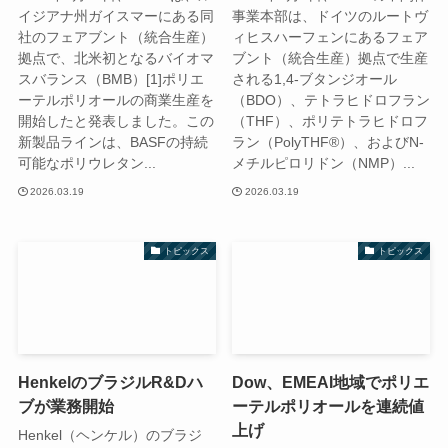
イジアナ州ガイスマーにある同
事業本部は、ドイツのルートヴ
社のフェアブント（統合生産）
ィヒスハーフェンにあるフェア
拠点で、北米初となるバイオマ
ブント（統合生産）拠点で生産
スバランス（BMB）[1]ポリエ
される1,4-ブタンジオール
ーテルポリオールの商業生産を
（BDO）、テトラヒドロフラン
開始したと発表しました。この
（THF）、ポリテトラヒドロフ
新製品ラインは、BASFの持続
ラン（PolyTHF®）、およびN-
可能なポリウレタン...
メチルピロリドン（NMP）...
2026.03.19
2026.03.19
トピックス
トピックス
HenkelのブラジルR&Dハ
Dow、EMEAI地域でポリエ
ブが業務開始
ーテルポリオールを連続値
上げ
Henkel（ヘンケル）のブラジ