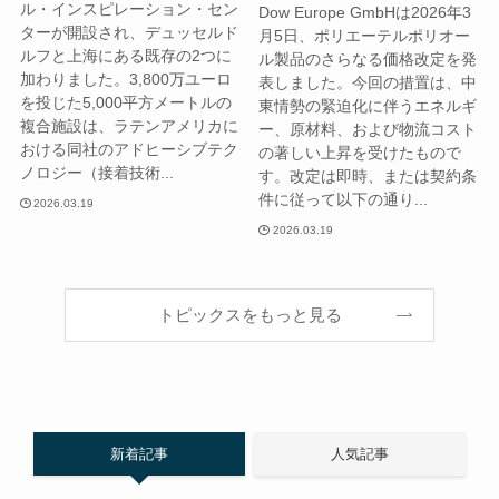
ル・インスピレーション・セン
Dow Europe GmbHは2026年3
ターが開設され、デュッセルド
月5日、ポリエーテルポリオー
ルフと上海にある既存の2つに
ル製品のさらなる価格改定を発
加わりました。3,800万ユーロ
表しました。今回の措置は、中
を投じた5,000平方メートルの
東情勢の緊迫化に伴うエネルギ
複合施設は、ラテンアメリカに
ー、原材料、および物流コスト
おける同社のアドヒーシブテク
の著しい上昇を受けたもので
ノロジー（接着技術...
す。改定は即時、または契約条
件に従って以下の通り...
2026.03.19
2026.03.19
トピックスをもっと見る
新着記事
人気記事