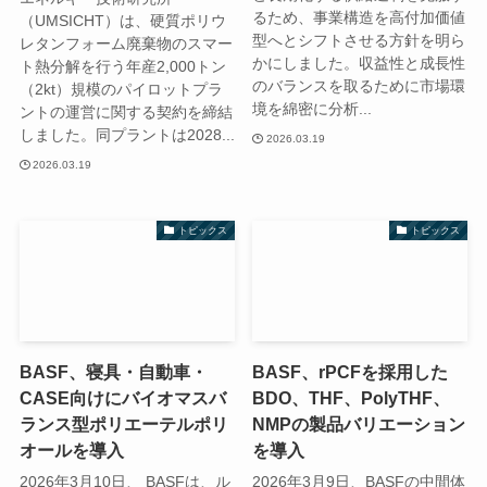
るため、事業構造を高付加価値
（UMSICHT）は、硬質ポリウ
型へとシフトさせる方針を明ら
レタンフォーム廃棄物のスマー
かにしました。収益性と成長性
ト熱分解を行う年産2,000トン
のバランスを取るために市場環
（2kt）規模のパイロットプラ
境を綿密に分析...
ントの運営に関する契約を締結
しました。同プラントは2028...
2026.03.19
2026.03.19
トピックス
トピックス
BASF、寝具・自動車・
BASF、rPCFを採用した
CASE向けにバイオマスバ
BDO、THF、PolyTHF、
ランス型ポリエーテルポリ
NMPの製品バリエーション
オールを導入
を導入
2026年3月10日、 BASFは、ル
2026年3月9日、BASFの中間体