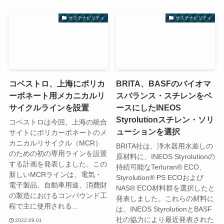
サステナビリティ
サステナビリティ
コベストロ、上海にポリカ
BRITA、BASFのバイオマ
ーボネート用メカニカルリ
スバランス・スチレンをベ
サイクルラインを設置
ースにしたINEOS
Styrolutionスチレン・ソリ
コベストロは今回、上海の統合
ューションを選択
サイトにポリカーボネートのメ
カニカルリサイクル（MCR）
BRITA社は、浄水器用水差しの
のための初の専用ラインを設置
原材料に、INEOS Styrolutionの
する計画を発表しました。この
持続可能なTerluran® ECO、
新しいMCRラインは、電気・
Styrolution® PS ECOおよび
電子製品、自動車用途、消費財
NAS® ECO材料群を選択したと
の製造におけるコンパウンド工
発表しました。これらの材料に
程で主に使用される...
は、INEOS StyrolutionとBASF
社の協力により最近発表された
2022.09.01