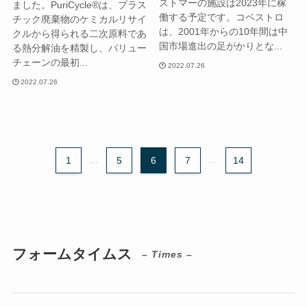
ストマーの施設は2023年に稼
ました。PuriCycle®は、プラス
働する予定です。コベストロ
チック廃棄物のケミカルリサイ
は、2001年からの10年間は中
クルから得られる二次原料であ
国市場進出の足がかりとな...
る熱分解油を精製し、バリュー
チェーンの最初...
2022.07.26
2022.07.26
1
...
5
6
7
...
14
フォームタイムス
– Times –