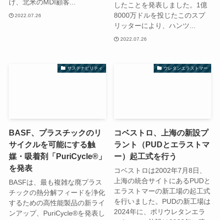
げ、北米のMDI顧客...
したことを発表しました。1億
8000万ドルを投じたこのスプ
2022.07.26
リッターにより、ハンツ...
2022.07.26
サステナビリティ
ウレタンエラストマー
BASF、プラスチックのリ
コベストロ、上海の新設プ
サイクルを可能にする触
ラント（PUDとエラストマ
媒・吸着剤「PuriCycle®」
ー）起工式を行う
を発表
コベストロは2002年7月8日、
上海の統合サイトにあるPUDと
BASFは、最も複雑な廃プラス
エラストマーの新工場の起工式
チックの熱分解フィードを浄化
を行いました。PUDの新工場は
するための高性能製品の新ライ
2024年に、ポリウレタンエラ
ンアップ、PuriCycle®を発表し