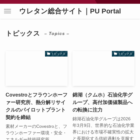
ウレタン総合サイト｜PU Portal
トピックス
– Topics –
トピックス
トピックス
Covestroとフラウンホーフ
錦湖（クムホ）石油化学グ
ァー研究所、熱分解リサイ
ループ、高付加価値製品へ
クルのパイロットプラント
の転換に注力
契約を締結
錦湖石油化学グループは2026
年3月9日、世界的な石油化学業
素材メーカーのCovestroと、フ
界における市場不確実性の拡大
ラウンホーファー環境・安全・
と長期化する供給過剰を克服す
エネルギー技術研究所